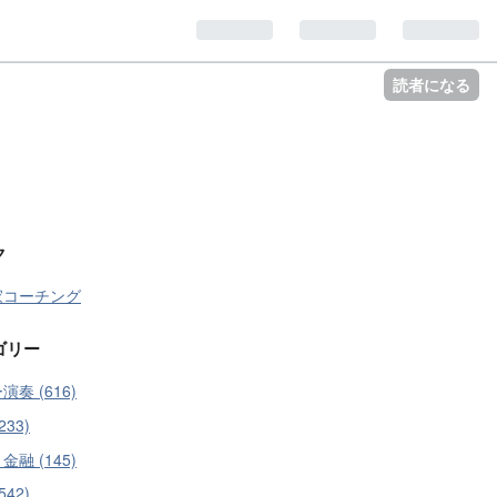
読者になる
ク
家コーチング
ゴリー
演奏 (616)
233)
金融 (145)
542)