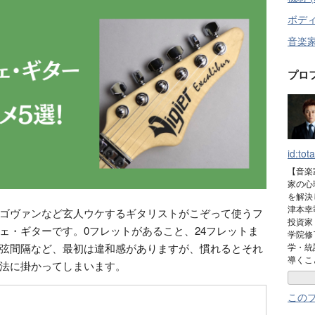
ボディ
音楽家
プロ
id:tot
【音楽
家の心
を解決
津本幸司(
ゴヴァンなど玄人ウケするギタリストがこぞって使うフ
投資家
ェ・ギターです。0フレットがあること、24フレットま
学院修
弦間隔など、最初は違和感がありますが、慣れるとそれ
学・統
導くこ
法に掛かってしまいます。
この