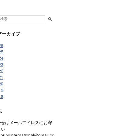
アーカイブ
26
25
24
23
22
21
20
19
18
先
合せはメールアドレスにお寄
さい
soundinternational@gmail.co