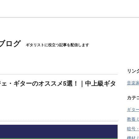
ブログ
ギタリストに役立つ記事を配信します
リン
ィジェ・ギターのオススメ5選！｜中上級ギタ
音楽
カテ
ギター
教養 (
暗号・
機材 (