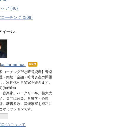
ケア (48)
コーチング (308)
フィール
alguitarmethod
はて
なブ
家コーチング™と暗号資産】音楽
理・頭脳・金融・暗号資産の問題
ログ
し、次世代へ音楽家を導きます。
Pro
he/him)
・音楽家。バークリー卒。藝大大
了。専門は音楽、音響学・心理
計。著書多数。音楽家家を成功に
とがミッションです。
ブログについて