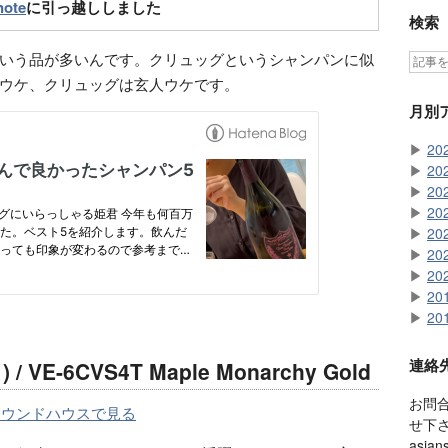
note
に引っ越ししました
検索
いう品が多いんです。クリュッグというシャンパンに似
ウケ、クリュッグは玄人ウケです。
月別
▶
20
▶
20
▶
20
▶
20
▶
20
▶
20
▶
20
▶
20
▶
20
連絡
 / VE-6CVS4T Maple Monarchy Gold
お問
サウンドハウスで見る
せ下
asian